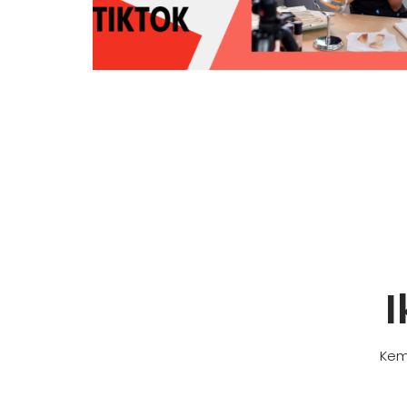
I
Kem