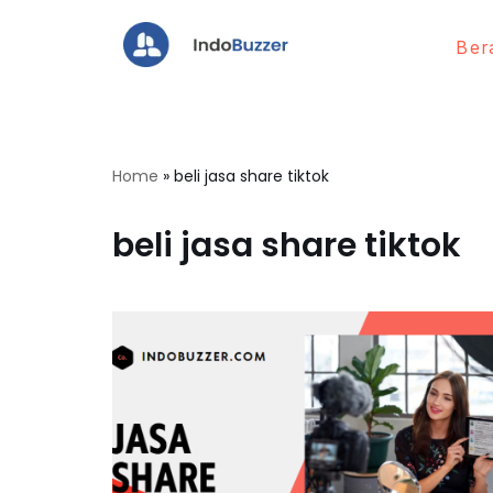
Ber
Lompat
ke
konten
Home
»
beli jasa share tiktok
beli jasa share tiktok