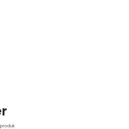
er
 produk