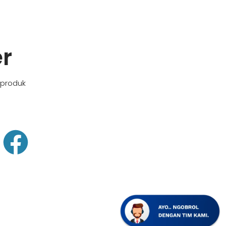
er
 produk