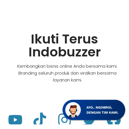
Ikuti Terus
Indobuzzer
Kembangkan bisnis online Anda bersama kami.
Branding seluruh produk dan viralkan bersama
layanan kami.