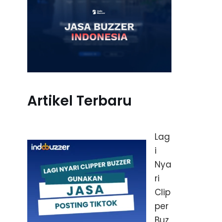
Artikel Terbaru
Lag
i
Nya
ri
Clip
per
Buz